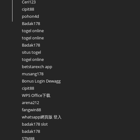
Ceri123
cipit88
pohon4d
Badak178
togel online
togel online
Badak178
situs togel
togel online
betstarexch app
musang178
Bonus Login Dewagg
cipit88
WPS Office下载
arena212
fangwin88
whatsapp網頁版 登入
badak178 slot
badak178
STM88